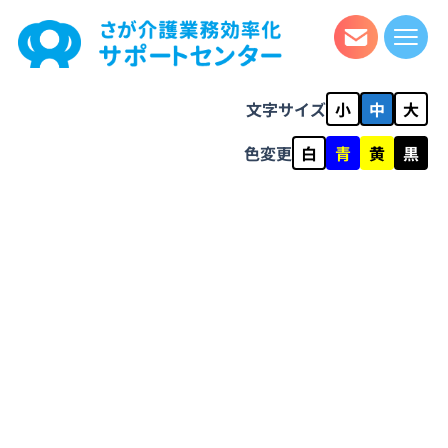
文字サイズ
小
中
大
色変更
白
青
黄
黒